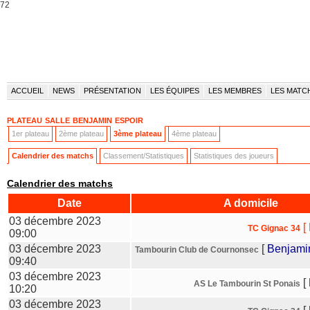
72
ACCUEIL
NEWS
PRÉSENTATION
LES ÉQUIPES
LES MEMBRES
LES MATC
plateau salle benjamin espoir
1er plateau
2ème plateau
3ème plateau
4ème plateau
Calendrier des matchs
Classement/Statistiques
Statistiques des joueurs
Calendrier des matchs
Date
A domicile
03 décembre 2023
[
TC Gignac 34
09:00
03 décembre 2023
[
Benjami
Tambourin Club de Cournonsec
09:40
03 décembre 2023
[
AS Le Tambourin St Ponais
10:20
03 décembre 2023