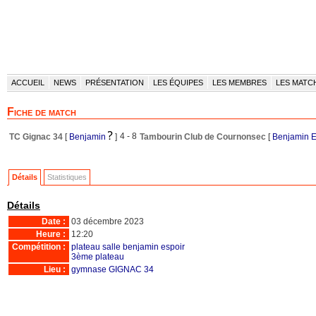
ACCUEIL
NEWS
PRÉSENTATION
LES ÉQUIPES
LES MEMBRES
LES MATC
Fiche de match
4 - 8
TC Gignac 34
[
Benjamin
]
Tambourin Club de Cournonsec
[
Benjamin E
Détails
Statistiques
Détails
Date :
03 décembre 2023
Heure :
12:20
Compétition :
plateau salle benjamin espoir
3ème plateau
Lieu :
gymnase GIGNAC 34