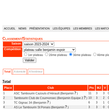
ACCUEIL
NEWS
PRÉSENTATION
LES ÉQUIPES
LES MEMBRES
LES MATC
Classement/Statistiques
Saison
Compétition
1er plateau
2ème plateau
3ème plateau
4ème pl
Total
A domicile
A l'extérieur
Total
Place
Club
Pts
MJ
V
1
11
3
3
ASC Tambourin Cazouls d’Hérault (Benjamin
)
2
10
3
2
Tambourin Club de Cournonsec (Benjamin Equipe 2
)
3
6
3
1
TC Gignac 34 (Benjamin
)
4
3
3
0
AS Le Tambourin St Ponais (Benjamin
)