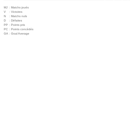
MJ
: Matchs joués
V
: Victoires
N
: Matchs nuls
D
: Défaites
PP
: Points pris
PC
: Points concédés
GA
: Goal Average