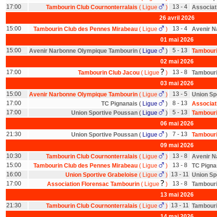
17:00
13 - 4
Tambourin Club Cournonterralais
(
Ligue
)
Associat
26 avril 2026
15:00
13 - 4
Tambourin Club des Pennes Mirabeau
(
Ligue
)
Avenir N
01 mai 2026
15:00
5 - 13
Avenir Narbonne Olympique Tambourin
(
Ligue
)
Tambouri
02 mai 2026
17:00
13 - 8
Tambourin Club Jacou
(
Ligue
)
Tambouri
03 mai 2026
15:00
13 - 5
Avenir Narbonne Olympique Tambourin
(
Ligue
)
Union Sp
17:00
8 - 13
TC Pignanais
(
Ligue
)
Associat
17:00
5 - 13
Union Sportive Poussan
(
Ligue
)
Tambouri
06 mai 2026
21:30
7 - 13
Union Sportive Poussan
(
Ligue
)
Tambouri
09 mai 2026
10:30
13 - 8
Tambourin Club Cournonterralais
(
Ligue
)
Avenir N
15:00
13 - 8
Tambourin Club des Pennes Mirabeau
(
Ligue
)
TC Pigna
16:00
13 - 11
Union Sportive Grabeloise
(
Ligue
)
Union Sp
17:00
13 - 8
Association Florensac Tambourin
(
Ligue
)
Tambouri
13 mai 2026
21:30
13 - 11
Tambourin Club Cournonterralais
(
Ligue
)
Tambouri
14 mai 2026