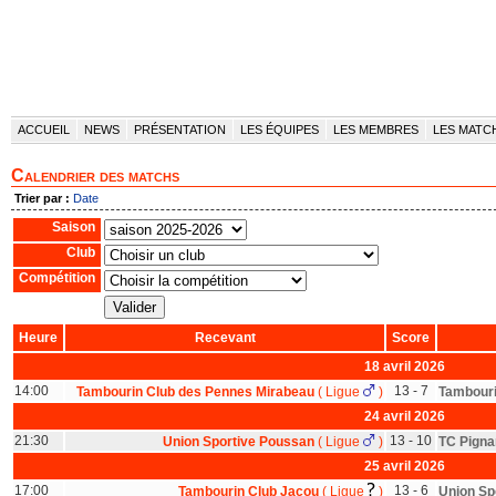
ACCUEIL
NEWS
PRÉSENTATION
LES ÉQUIPES
LES MEMBRES
LES MATC
Calendrier des matchs
Trier par :
Date
Saison
Club
Compétition
Heure
Recevant
Score
18 avril 2026
14:00
13 - 7
Tambourin Club des Pennes Mirabeau
(
Ligue
)
Tambouri
24 avril 2026
21:30
13 - 10
Union Sportive Poussan
(
Ligue
)
TC Pigna
25 avril 2026
17:00
13 - 6
Tambourin Club Jacou
(
Ligue
)
Union Sp