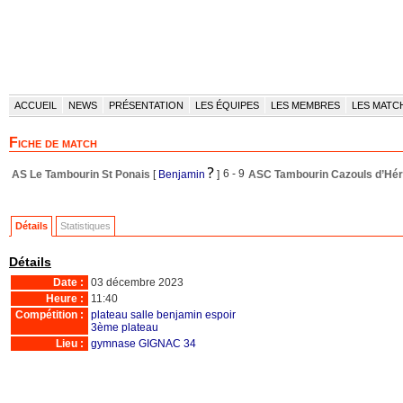
ACCUEIL
NEWS
PRÉSENTATION
LES ÉQUIPES
LES MEMBRES
LES MATC
Fiche de match
6 - 9
AS Le Tambourin St Ponais
[
Benjamin
]
ASC Tambourin Cazouls d’Hér
Détails
Statistiques
Détails
Date :
03 décembre 2023
Heure :
11:40
Compétition :
plateau salle benjamin espoir
3ème plateau
Lieu :
gymnase GIGNAC 34