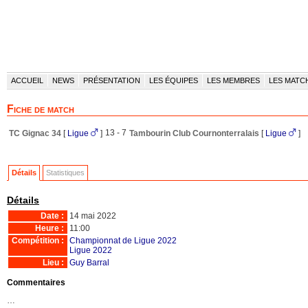
ACCUEIL
NEWS
PRÉSENTATION
LES ÉQUIPES
LES MEMBRES
LES MATC
Fiche de match
13 - 7
TC Gignac 34
[
Ligue
]
Tambourin Club Cournonterralais
[
Ligue
]
Détails
Statistiques
Détails
Date :
14 mai 2022
Heure :
11:00
Compétition :
Championnat de Ligue 2022
Ligue 2022
Lieu :
Guy Barral
Commentaires
…