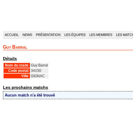
ACCUEIL
NEWS
PRÉSENTATION
LES ÉQUIPES
LES MEMBRES
LES MATC
Guy Barral
Détails
Nom du stade
Guy Barral
Code postal
34150
Ville
GIGNAC
Les prochains matchs
Aucun match n'a été trouvé