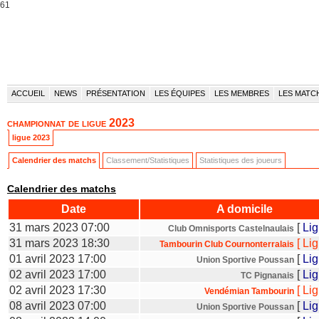
61
ACCUEIL
NEWS
PRÉSENTATION
LES ÉQUIPES
LES MEMBRES
LES MATC
championnat de ligue 2023
ligue 2023
Calendrier des matchs
Classement/Statistiques
Statistiques des joueurs
Calendrier des matchs
Date
A domicile
31 mars 2023 07:00
[
Li
Club Omnisports Castelnaulais
31 mars 2023 18:30
[
Li
Tambourin Club Cournonterralais
01 avril 2023 17:00
[
Li
Union Sportive Poussan
02 avril 2023 17:00
[
Li
TC Pignanais
02 avril 2023 17:30
[
Li
Vendémian Tambourin
08 avril 2023 07:00
[
Li
Union Sportive Poussan