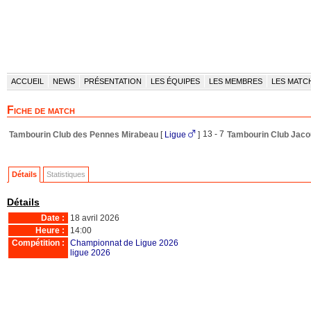
ACCUEIL
NEWS
PRÉSENTATION
LES ÉQUIPES
LES MEMBRES
LES MATC
Fiche de match
13 - 7
Tambourin Club des Pennes Mirabeau
[
Ligue
]
Tambourin Club Jaco
Détails
Statistiques
Détails
Date :
18 avril 2026
Heure :
14:00
Compétition :
Championnat de Ligue 2026
ligue 2026