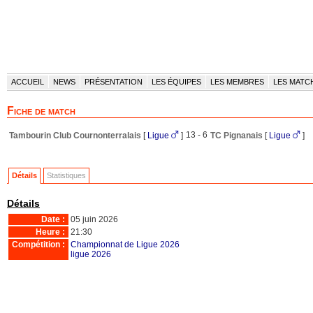
ACCUEIL
NEWS
PRÉSENTATION
LES ÉQUIPES
LES MEMBRES
LES MATC
Fiche de match
13 - 6
Tambourin Club Cournonterralais
[
Ligue
]
TC Pignanais
[
Ligue
]
Détails
Statistiques
Détails
Date :
05 juin 2026
Heure :
21:30
Compétition :
Championnat de Ligue 2026
ligue 2026