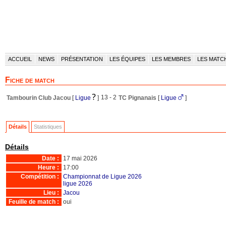
ACCUEIL
NEWS
PRÉSENTATION
LES ÉQUIPES
LES MEMBRES
LES MATC
Fiche de match
13 - 2
Tambourin Club Jacou
[
Ligue
]
TC Pignanais
[
Ligue
]
Détails
Statistiques
Détails
Date :
17 mai 2026
Heure :
17:00
Compétition :
Championnat de Ligue 2026
ligue 2026
Lieu :
Jacou
Feuille de match :
oui