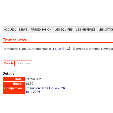
ACCUEIL
NEWS
PRÉSENTATION
LES ÉQUIPES
LES MEMBRES
LES MATC
Fiche de match
13 - 8
Tambourin Club Cournonterralais
[
Ligue
]
Avenir Narbonne Olympi
Détails
Statistiques
Détails
Date :
09 mai 2026
Heure :
10:30
Compétition :
Championnat de Ligue 2026
ligue 2026