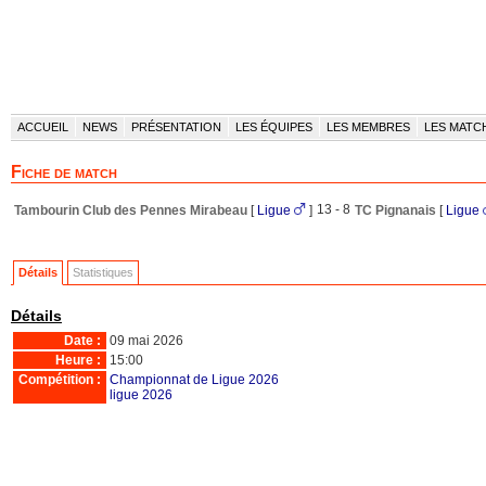
ACCUEIL
NEWS
PRÉSENTATION
LES ÉQUIPES
LES MEMBRES
LES MATC
Fiche de match
13 - 8
Tambourin Club des Pennes Mirabeau
[
Ligue
]
TC Pignanais
[
Ligue
Détails
Statistiques
Détails
Date :
09 mai 2026
Heure :
15:00
Compétition :
Championnat de Ligue 2026
ligue 2026