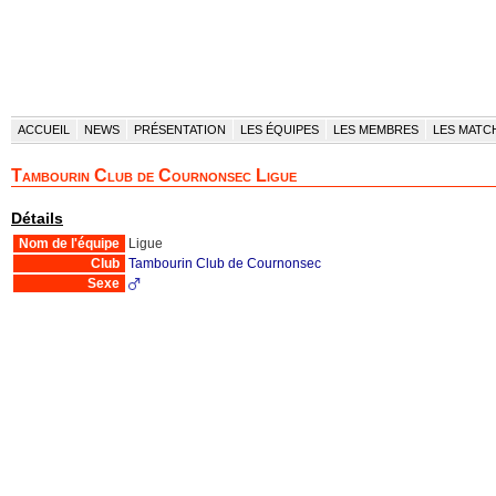
ACCUEIL
NEWS
PRÉSENTATION
LES ÉQUIPES
LES MEMBRES
LES MATC
Tambourin Club de Cournonsec Ligue
Détails
Nom de l'équipe
Ligue
Club
Tambourin Club de Cournonsec
Sexe