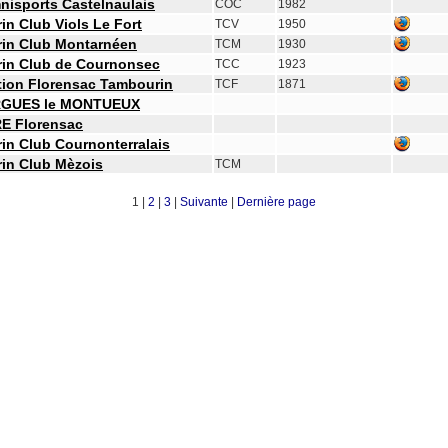
nisports Castelnaulais
COC
1982
n Club Viols Le Fort
TCV
1950
in Club Montarnéen
TCM
1930
in Club de Cournonsec
TCC
1923
tion Florensac Tambourin
TCF
1871
GUES le MONTUEUX
E Florensac
in Club Cournonterralais
in Club Mèzois
TCM
1 |
2
|
3
|
Suivante
|
Dernière page