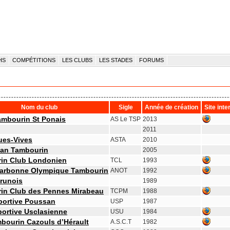
HS
COMPÉTITIONS
LES CLUBS
LES STADES
FORUMS
Nom du club
Sigle
Année de création
Site inte
ambourin St Ponais
AS Le TSP
2013
2011
ues-Vives
ASTA
2010
an Tambourin
2005
in Club Londonien
TCL
1993
Narbonne Olympique Tambourin
ANOT
1992
érunois
1989
in Club des Pennes Mirabeau
TCPM
1988
portive Poussan
USP
1987
portive Usclasienne
USU
1984
bourin Cazouls d’Hérault
A.S.C.T
1982