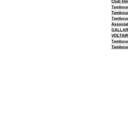
Club Om
Tambouri
Tambour
Tambour
Associa
GALLAR
VOLTAIR
Tambour
Tambour