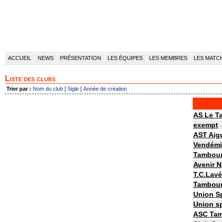
ACCUEIL
NEWS
PRÉSENTATION
LES ÉQUIPES
LES MEMBRES
LES MATC
Liste des clubs
|
|
Trier par :
Nom du club
Sigle
Année de création
AS Le T
exempt
AST Aig
Vendémi
Tambour
Avenir 
T.C.Lav
Tambour
Union S
Union s
ASC Tam