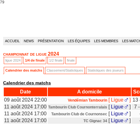
79
ACCUEIL
NEWS
PRÉSENTATION
LES ÉQUIPES
LES MEMBRES
LES MATC
championnat de ligue 2024
ligue 2024
1/4 de finale
1/2 finale
finale
Calendrier des matchs
Classement/Statistiques
Statistiques des joueurs
Calendrier des matchs
Date
A domicile
Sc
09 août 2024 22:00
[
Ligue
]
13 
Vendémian Tambourin
11 août 2024 17:00
[
Ligue
]
7 
Tambourin Club Cournonterralais
11 août 2024 17:00
[
Ligue
]
Tambourin Club de Cournonsec
11 août 2024 17:00
[
Ligue
]
TC Gignac 34