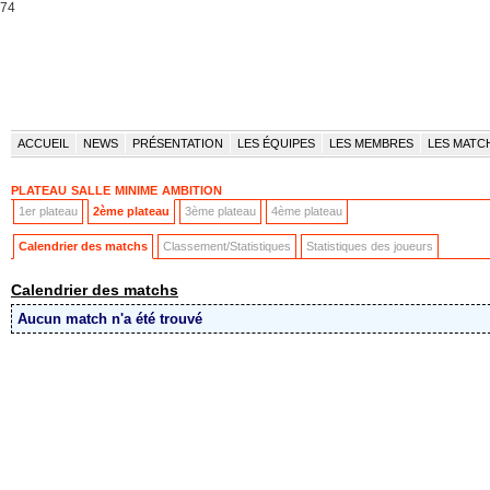
74
ACCUEIL
NEWS
PRÉSENTATION
LES ÉQUIPES
LES MEMBRES
LES MATC
plateau salle minime ambition
1er plateau
2ème plateau
3ème plateau
4ème plateau
Calendrier des matchs
Classement/Statistiques
Statistiques des joueurs
Calendrier des matchs
Aucun match n'a été trouvé